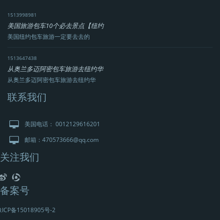
1513998981
美国旅游包车10个必去景点【纽约
美国纽约包车旅游一定要去去的
1513647438
从奥兰多迈阿密包车旅游去纽约华
从奥兰多迈阿密包车旅游去纽约华
联系我们
美国电话： 0012129616201
邮箱：470573666@qq.com
关注我们
备案号
ICP备15018905号-2