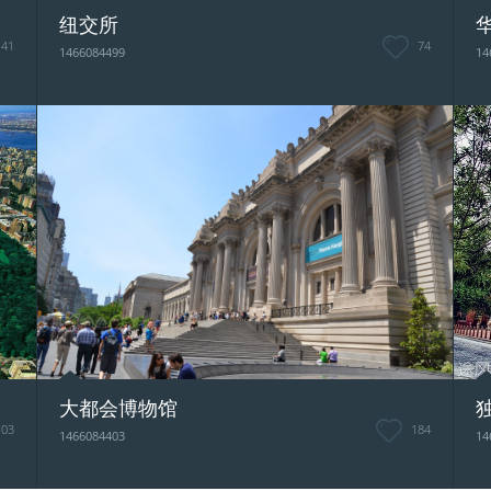
纽交所
141
74
1466084499
14
大都会博物馆
103
184
1466084403
14