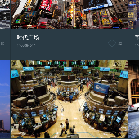
时代广场
90
52
1466084614
14