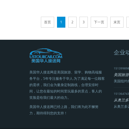
首页
1
2
3
下一页
末页
企业
15139989
美国华人接送网是美国旅游、留学、购物高端服
美国旅游
务平台，5年专注服务于华人.为了满足每一位顾客
美国纽约
的需求，我们会为量身定制路线，合理安排时
间，让您在最短的时间里玩最多的景点，客人的
15136474
笑脸是给我们最大的动力。
从奥兰多
从奥兰多
美国华人接送网已经上路，我们将为此不懈努
力，期待得到您的支持！