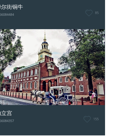
华尔街铜牛
85
66084484
独立宫
155
66084357