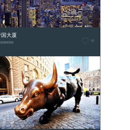
帝国大厦
93
66084584