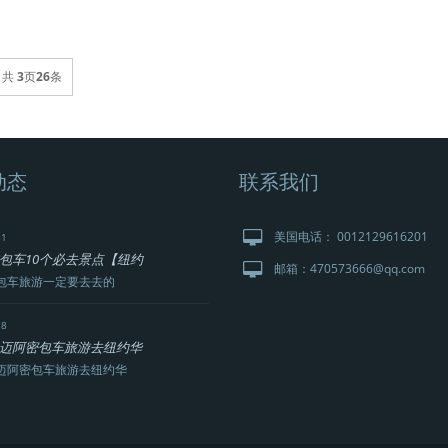
共
3
页
26
条
动态
联系我们
美国电话： 0012129616201
81
包车10个必去景点【纽约
邮箱：470573666@qq.com
包车旅游一定要去去的
38
迈阿密包车旅游去纽约华
迈阿密包车旅游去纽约华