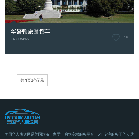
华盛顿旅游包车
118
1466084922
共
1
页
2
条记录
美国华人接送网是美国旅游、留学、购物高端服务平台，5年专注服务于华人.为